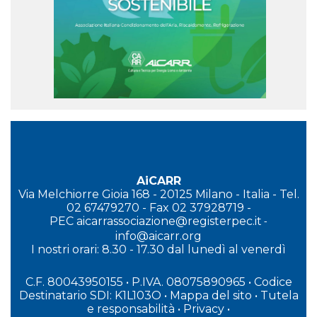
AiCARR
Via Melchiorre Gioia 168 - 20125 Milano - Italia - Tel.
02 67479270 - Fax 02 37928719 -
PEC
aicarrassociazione@registerpec.it
-
info@aicarr.org
I
nostri orari: 8.30 - 17.30 dal lunedì al venerdì
C.F. 80043950155 • P.IVA. 08075890965
• Codice
Destinatario SDI: K1L103O
•
Mappa del sito
•
Tutela
e responsabilità
•
Privacy
•