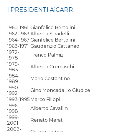
I PRESIDENTI AiCARR
1960-1961
Gianfelice Bertolini
1962-1963
Alberto Stradelli
1964-1967
Gianfelice Bertolini
1968-1971
Gaudenzio Cattaneo
1972-
Franco Palmizi
1978
1979-
Alberto Cremaschi
1983
1984-
Mario Costantino
1989
1990-
Gino Moncada Lo Giudice
1992
1993-1995
Marco Filippi
1996-
Alberto Cavallini
1998
1999-
Renato Merati
2001
2002-
Cesare Taddia