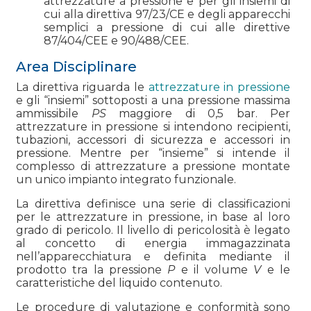
attrezzature a pressione e per gli insiemi di
cui alla direttiva 97/23/CE e degli apparecchi
semplici a pressione di cui alle direttive
87/404/CEE e 90/488/CEE.
Area Disciplinare
La direttiva riguarda le
attrezzature in pressione
e gli “insiemi” sottoposti a una pressione massima
ammissibile
PS
maggiore di 0,5 bar. Per
attrezzature in pressione si intendono recipienti,
tubazioni, accessori di sicurezza e accessori in
pressione. Mentre per “insieme” si intende il
complesso di attrezzature a pressione montate
un unico impianto integrato funzionale.
La direttiva definisce una serie di classificazioni
per le attrezzature in pressione, in base al loro
grado di pericolo. Il livello di pericolosità è legato
al concetto di energia immagazzinata
nell’apparecchiatura e definita mediante il
prodotto tra la pressione
P
e il volume
V
e le
caratteristiche del liquido contenuto.
Le procedure di valutazione e conformità sono