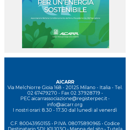
AiCARR
Via Melchiorre Gioia 168 - 20125 Milano - Italia - Tel.
02 67479270 - Fax 02 37928719 -
PEC
aicarrassociazione@registerpec.it
-
info@aicarr.org
I
nostri orari: 8.30 - 17.30 dal lunedì al venerdì
C.F. 80043950155 • P.IVA. 08075890965
• Codice
Destinatario SDI: K1L103O
•
Mappa del sito
•
Tutela