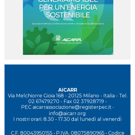
AiCARR
Via Melchiorre Gioia 168 - 20125 Milano - Italia - Tel.
02 67479270 - Fax 02 37928719 -
PEC
aicarrassociazione@registerpec.it
-
info@aicarr.org
I
nostri orari: 8.30 - 17.30 dal lunedì al venerdì
C.F. 80043950155 • P.IVA. 08075890965
• Codice